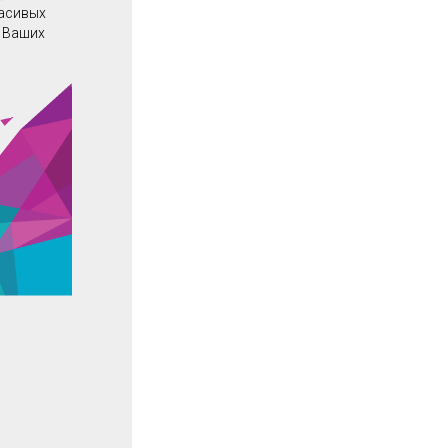
расивых
о Ваших
u