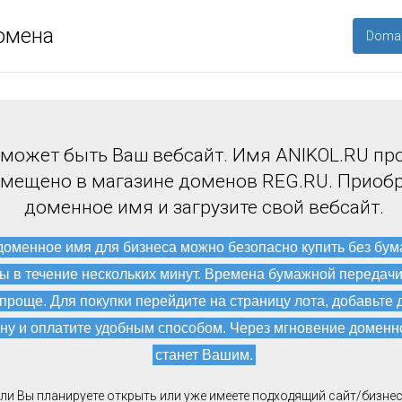
омена
Domai
 может быть Ваш вебсайт. Имя ANIKOL.RU пр
змещено в магазине доменов REG.RU. Приоб
доменное имя и загрузите свой вебсайт.
доменное имя для бизнеса можно безопасно купить без бу
ы в течение нескольких минут. Времена бумажной передач
 проще. Для покупки перейдите на страницу лота, добавьте 
ну и оплатите удобным способом. Через мгновение доменн
станет Вашим.
ли Вы планируете открыть или уже имеете подходящий сайт/бизнес