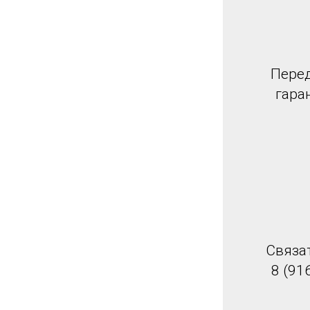
Перед
гара
Связа
8 (91