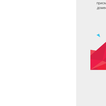
присм
домен