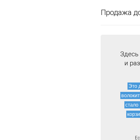
Продажа д
Здесь
и ра
Это 
волокит
стало
корзи
Ес