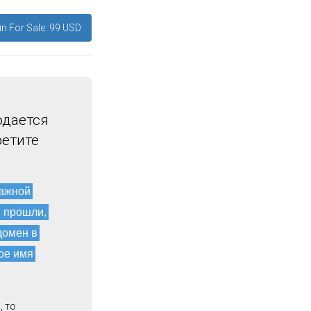
n For Sale: 99 USD
одается
ретите
мажной
и прошли,
домен в
ое имя
, то