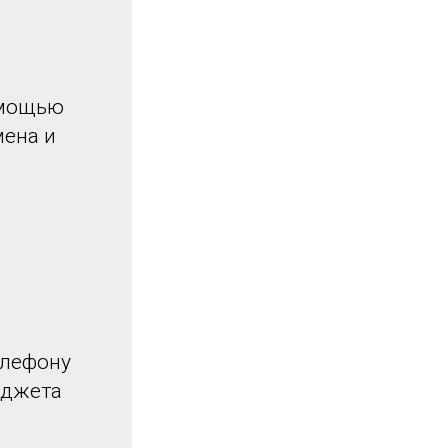
омощью
мена и
елефону
иджета